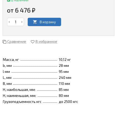
от 6 476
₽
В корзину
Сравнение
В избранное
Масса, кг
10,12 кг
b, мм
28 мм
l мм
95 мм
L, мм
240 мм
B, мм
110 мм
H, наибольшая, мм:
85 мм
H, наименьшая, мм:
80 мм
Грузоподъемность кгс
до 2500 кгс