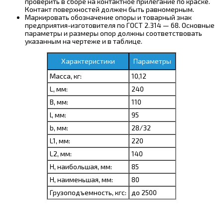
проверить в сборе на контактное прилегание по краске.
Контакт поверхностей должен быть равномерным.
Маркировать обозначение опоры и товарный знак
предприятия-изготовителя по ГОСТ 2.314 — 68. Основные
параметры и размеры опор должны соответствовать
указанным на чертеже и в таблице.
Характеристики
Параметры
Масса, кг:
10,12
L, мм:
240
B, мм:
110
l, мм:
95
b, мм:
28/32
L1, мм:
220
L2, мм:
140
H, наибольшая, мм:
85
H, наименьшая, мм:
80
Грузоподъемность, кгс:
до 2500