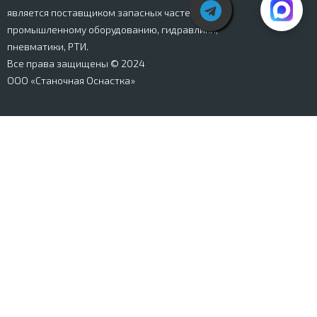
является поставщиком запасных частей к
промышленному оборудованию, гидравлики,
пневматики, РТИ.
Все права защищены © 2024
ООО «Станочная Оснастка»
Вся информация, представленная на сайте stanki-
osnastka.ru, носит информационный характер и не
является публичной офертой, определяемой
положениями Ст. 437 ГК РФ. Информация о технических
характеристиках товаров, указанная на сайте, может
быть изменена производителем в одностороннем
порядке. Изображения товаров, представленных на
сайте, могут отличаться от оригиналов. Информация о
цене, наличии и сроках поставки товара, указанная на
сайте, может отличаться от фактической к моменту
оформления заказа на товар. Все права защищены.
Магазин
Корзина
Личный кабинет