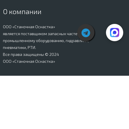
О компании
ООО «Станочная Оснастка»
является поставщиком запасных частей к
промышленному оборудованию, гидравлики,
пневматики, РТИ.
Все права защищены © 2024
ООО «Станочная Оснастка»
Вся информация, представленная на сайте stanki-
osnastka.ru, носит информационный характер и не
является публичной офертой, определяемой
положениями Ст. 437 ГК РФ. Информация о технических
характеристиках товаров, указанная на сайте, может
быть изменена производителем в одностороннем
порядке. Изображения товаров, представленных на
сайте, могут отличаться от оригиналов. Информация о
цене, наличии и сроках поставки товара, указанная на
сайте, может отличаться от фактической к моменту
оформления заказа на товар. Все права защищены.