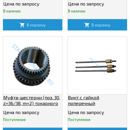
перемещения
Цена по запросу
Цена по запросу
суппорта(верхний) ИЖ
В наличии
В наличии
250ИТВ
В корзину
В корзину
Муфта-шестерни (поз. 30,
Винт с гайкой
z=36/38, m=2) токарного
поперечный
станка 250ИТВМ.
250ИТП.50.130 (L=470 мм)
Цена по запросу
Цена по запросу
Поступление
Поступление