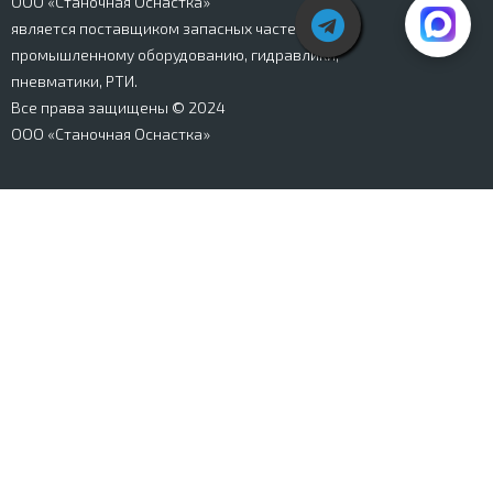
ООО «Станочная Оснастка»
является поставщиком запасных частей к
промышленному оборудованию, гидравлики,
пневматики, РТИ.
Все права защищены © 2024
ООО «Станочная Оснастка»
Вся информация, представленная на сайте stanki-
osnastka.ru, носит информационный характер и не
является публичной офертой, определяемой
положениями Ст. 437 ГК РФ. Информация о технических
характеристиках товаров, указанная на сайте, может
быть изменена производителем в одностороннем
порядке. Изображения товаров, представленных на
сайте, могут отличаться от оригиналов. Информация о
цене, наличии и сроках поставки товара, указанная на
сайте, может отличаться от фактической к моменту
оформления заказа на товар. Все права защищены.
Магазин
Корзина
Личный кабинет