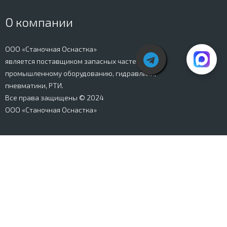
О компании
ООО «Станочная Оснастка»
является поставщиком запасных частей к
промышленному оборудованию, гидравлики,
пневматики, РТИ.
Все права защищены © 2024
ООО «Станочная Оснастка»
Вся информация, представленная на сайте stanki-
osnastka.ru, носит информационный характер и не
является публичной офертой, определяемой
положениями Ст. 437 ГК РФ. Информация о технических
характеристиках товаров, указанная на сайте, может
быть изменена производителем в одностороннем
порядке. Изображения товаров, представленных на
сайте, могут отличаться от оригиналов. Информация о
цене, наличии и сроках поставки товара, указанная на
сайте, может отличаться от фактической к моменту
оформления заказа на товар. Все права защищены.