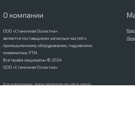
О компании
М
Кор
ООО «Станочная Оснастка»
является поставщиком запасных частей к
Лич
промышленному оборудованию, гидравлики,
пневматики, РТИ.
Все права защищены © 2024
ООО «Станочная Оснастка»
Вся информация, представленная на сайте stanki-
osnastka.ru, носит информационный характер и не
является публичной офертой, определяемой
положениями Ст. 437 ГК РФ. Информация о технических
характеристиках товаров, указанная на сайте, может
быть изменена производителем в одностороннем
порядке. Изображения товаров, представленных на
сайте, могут отличаться от оригиналов. Информация о
цене, наличии и сроках поставки товара, указанная на
сайте, может отличаться от фактической к моменту
оформления заказа на товар. Все права защищены.