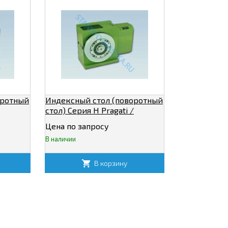
оротный
Индексный стол (поворотный
стол) Серия H Pragati /
Прагати IT -250
Цена по запросу
В наличии
В корзину