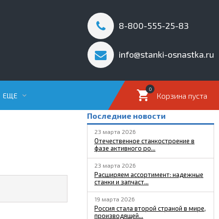
8-800-555-25-83
info@stanki-osnastka.ru
0
Корзина пуста
ЕЩЕ
Последние новости
23 марта 2026
Отечественное станкостроение в
фазе активного ро...
23 марта 2026
Расширяем ассортимент: надежные
станки и запчаст...
19 марта 2026
Россия стала второй страной в мире,
производящей...