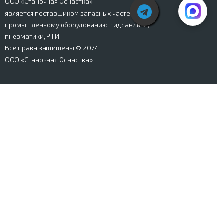
ООО «Станочная Оснастка»
является поставщиком запасных частей к
промышленному оборудованию, гидравлики,
пневматики, РТИ.
Все права защищены © 2024
ООО «Станочная Оснастка»
Вся информация, представленная на сайте stanki-
osnastka.ru, носит информационный характер и не
является публичной офертой, определяемой
положениями Ст. 437 ГК РФ. Информация о технических
характеристиках товаров, указанная на сайте, может
быть изменена производителем в одностороннем
порядке. Изображения товаров, представленных на
сайте, могут отличаться от оригиналов. Информация о
цене, наличии и сроках поставки товара, указанная на
сайте, может отличаться от фактической к моменту
оформления заказа на товар. Все права защищены.
Магазин
Корзина
Личный кабинет