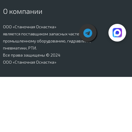
О компании
ООО «Станочная Оснастка»
является поставщиком запасных частей к
промышленному оборудованию, гидравлики,
пневматики, РТИ.
Все права защищены © 2024
ООО «Станочная Оснастка»
Вся информация, представленная на сайте stanki-
osnastka.ru, носит информационный характер и не
является публичной офертой, определяемой
положениями Ст. 437 ГК РФ. Информация о технических
характеристиках товаров, указанная на сайте, может
быть изменена производителем в одностороннем
порядке. Изображения товаров, представленных на
сайте, могут отличаться от оригиналов. Информация о
цене, наличии и сроках поставки товара, указанная на
сайте, может отличаться от фактической к моменту
оформления заказа на товар. Все права защищены.