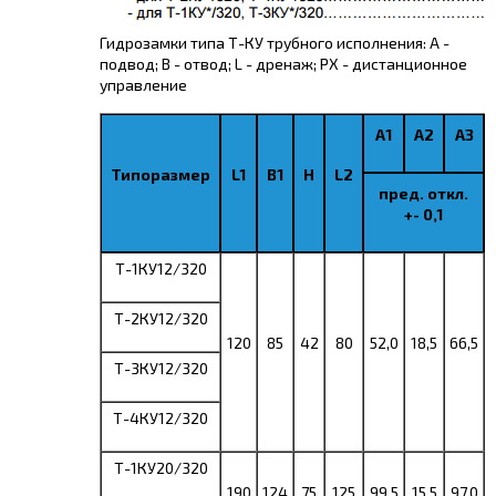
Гидрозамки типа Т-КУ трубного исполнения: А -
подвод; B - отвод; L - дренаж; РХ - дистанционное
управление
A1
A2
A3
Типоразмер
L1
B1
H
L2
пред. откл.
+- 0,1
Т-1КУ12/320
Т-2КУ12/320
120
85
42
80
52,0
18,5
66,5
Т-3КУ12/320
Т-4КУ12/320
Т-1КУ20/320
190
124
75
125
99,5
15,5
97,0