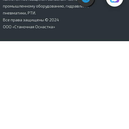
промышленному оборудованию, гидравлики,
пневматики, РТИ.
Все права защищены © 2024
ООО «Станочная Оснастка»
Вся информация, представленная на сайте stanki-
osnastka.ru, носит информационный характер и не
является публичной офертой, определяемой
положениями Ст. 437 ГК РФ. Информация о технических
характеристиках товаров, указанная на сайте, может
быть изменена производителем в одностороннем
порядке. Изображения товаров, представленных на
сайте, могут отличаться от оригиналов. Информация о
цене, наличии и сроках поставки товара, указанная на
сайте, может отличаться от фактической к моменту
оформления заказа на товар. Все права защищены.
Магазин
Корзина
Личный кабинет