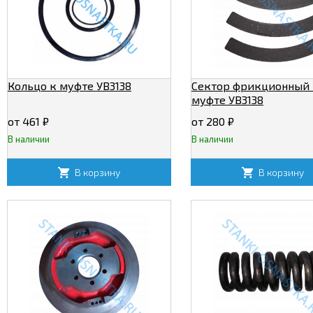
Кольцо к муфте УВ3138
Сектор фрикционный 
муфте УВ3138
от 461
₽
от 280
₽
В наличии
В наличии
В корзину
В корзину