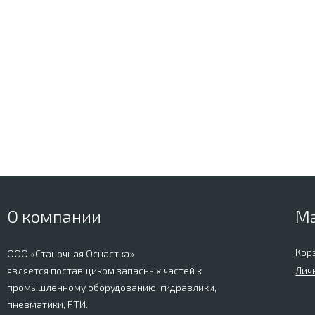
О компании
М
Кор
ООО «Станочная Оснастка»
является поставщиком запасных частей к
Лич
промышленному оборудованию, гидравлики,
пневматики, РТИ.