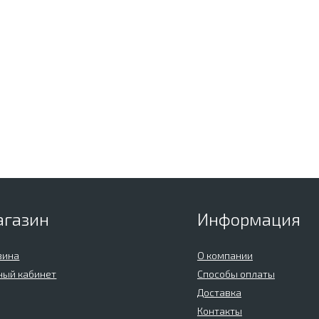
агазин
Информация
зина
О компании
ный кабинет
Способы оплаты
Доставка
Контакты