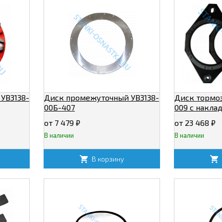
 УВ3138-
Диск промежуточный УВ3138-
Диск тормоз
00Б-407
009 с наклад
комплект)
от 7 479
₽
от 23 468
₽
В наличии
В наличии
В корзину