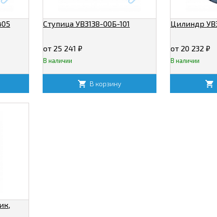
405
Ступица УВ3138-00Б-101
Цилиндр УВ3
от 25 241
₽
от 20 232
₽
В наличии
В наличии
В корзину
ик,