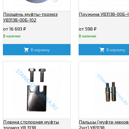
Поршень муфты-тормоз
Пружина УВ3138-00Б-
УВ3138-00Б-102
от 16 693
₽
от 598
₽
В наличии
В наличии
В корзину
В корзину
Планка стопорная муфты
Пальцы (муфта-махов
тормоз УВ 3138
2шт) УВ3138