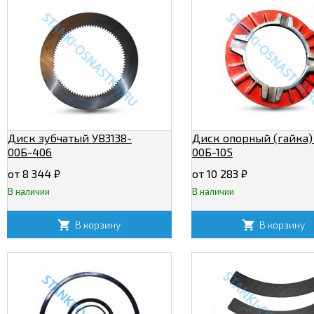
Диск зубчатый УВ3138-
Диск опорный (гайка)
00Б-406
00Б-105
от 8 344
₽
от 10 283
₽
В наличии
В наличии
В корзину
В корзину