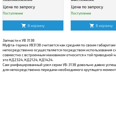
Цена по запросу
Цена по запросу
Поступление
Поступление
В корзину
В корзину
Запчасти к УВ 3138
Муфта-тормоз УВ3138 считается как средняя по своим габаритам 
непосредственно осуществляется посредством использования с
совместно с встроенным маховиком относится к той приводной 
это КД2324, КД2124, КД1424.
Сам унифицированный узел серии УВ-3138 довольно давно успешн
для непосредственно передачи необходимого крутящего момента