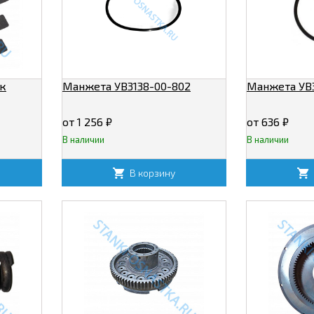
к
Манжета УВ3138-00-802
Манжета УВ3
от 1 256
₽
от 636
₽
В наличии
В наличии
В корзину