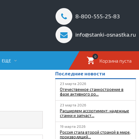
8-800-555-25-83
info@stanki-osnastka.ru
0
Корзина пуста
ЕЩЕ
Последние новости
23 марта 2026
Отечественное станкостроение в
фазе активного ро...
23 марта 2026
Расширяем ассортимент: надежные
станки и запчаст...
19 марта 2026
Россия стала второй страной в мире,
производящей...