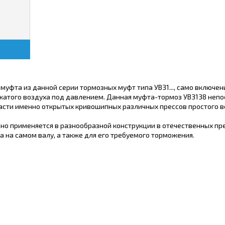
муфта из данной серии тормозных муфт типа УВ31..., само включен
жатого воздуха под давлением. Данная муфта-тормоз УВ3138 неп
части именно открытых кривошипных различных прессов простого в
о применяется в разнообразной конструкции в отечественных пре
 на самом валу, а также для его требуемого торможения.