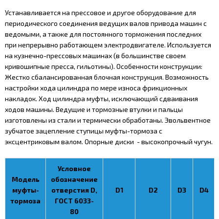
Устанавливается на прессовое и другое оборудование для
периодического соединения ведущих валов привода машин с
ведомыми, а также для постоянного торможения последних
при непрерывно работающем электродвигателе. Используется
на кузнечно-прессовых машинах (в большинстве своем
кривошипные пресса, гильотины). Особенности конструкции:
Жестко сбалансированная блочная конструкция. Возможность
настройки хода цилиндра по мере износа фрикционных
накладок. Ход цилиндра муфты, исключающий сдваивания
ходов машины. Ведущие и тормозные втулки и пальцы
изготовлены из стали и термически обработаны. Эвольвентное
зубчатое зацепление ступицы муфты-тормоза с
эксцентриковым валом. Опорные диски - высокопрочный чугун.
Условное
Модель
обозначение
муфты-
отверстия D,
D1
D2
D3
D4
тормоза
ГОСТ 6033-
80