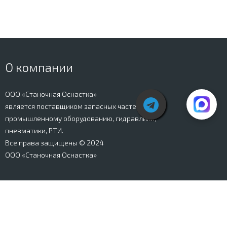
О компании
ООО «Станочная Оснастка»
является поставщиком запасных частей к
промышленному оборудованию, гидравлики,
пневматики, РТИ.
Все права защищены © 2024
ООО «Станочная Оснастка»
Вся информация, представленная на сайте stanki-
osnastka.ru, носит информационный характер и не
является публичной офертой, определяемой
положениями Ст. 437 ГК РФ. Информация о технических
характеристиках товаров, указанная на сайте, может
быть изменена производителем в одностороннем
порядке. Изображения товаров, представленных на