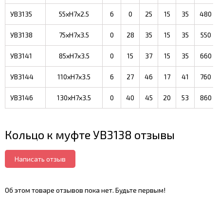
УВ3135
55xH7x2.5
6
0
25
15
35
480
УВ3138
75xH7x3.5
0
28
35
15
35
550
УВ3141
85xH7x3.5
0
15
37
15
35
660
УВ3144
110xH7x3.5
6
27
46
17
41
760
УВ3146
130xH7x3.5
0
40
45
20
53
860
Кольцо к муфте УВ3138 отзывы
Написать отзыв
Об этом товаре отзывов пока нет. Будьте первым!