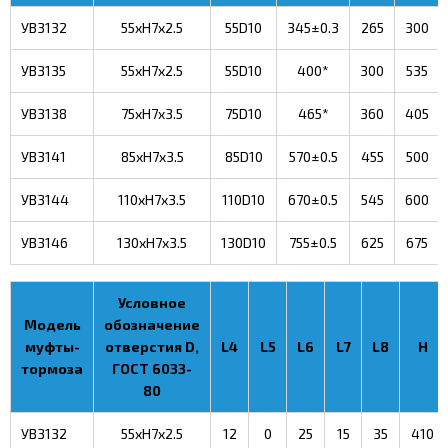
УВ3132
55xH7x2.5
55D10
345±0.3
265
300
УВ3135
55xH7x2.5
55D10
400*
300
535
УВ3138
75xH7x3.5
75D10
465*
360
405
УВ3141
85xH7x3.5
85D10
570±0.5
455
500
УВ3144
110xH7x3.5
110D10
670±0.5
545
600
УВ3146
130xH7x3.5
130D10
755±0.5
625
675
Условное
Модель
обозначение
муфты-
отверстия D,
L4
L5
L6
L7
L8
H
тормоза
ГОСТ 6033-
80
УВ3132
55xH7x2.5
12
0
25
15
35
410