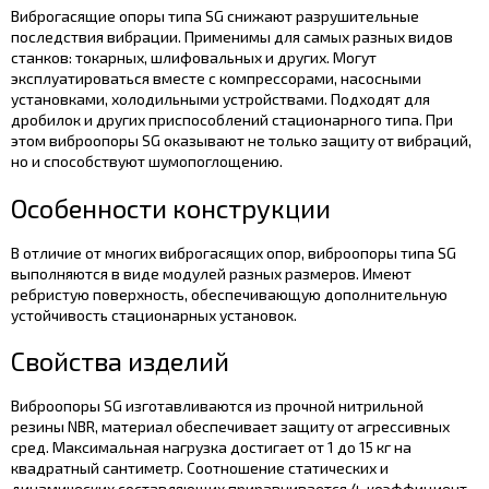
Виброгасящие опоры типа SG снижают разрушительные
последствия вибрации. Применимы для самых разных видов
станков: токарных, шлифовальных и других. Могут
эксплуатироваться вместе с компрессорами, насосными
установками, холодильными устройствами. Подходят для
дробилок и других приспособлений стационарного типа. При
этом виброопоры SG оказывают не только защиту от вибраций,
но и способствуют шумопоглощению.
Особенности конструкции
В отличие от многих виброгасящих опор, виброопоры типа SG
выполняются в виде модулей разных размеров. Имеют
ребристую поверхность, обеспечивающую дополнительную
устойчивость стационарных установок.
Свойства изделий
Виброопоры SG изготавливаются из прочной нитрильной
резины NBR, материал обеспечивает защиту от агрессивных
сред. Максимальная нагрузка достигает от 1 до 15 кг на
квадратный сантиметр. Соотношение статических и
динамических составляющих приравнивается 4, коэффициент