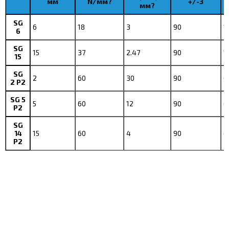
мм
N/мм?
+/-3
мм?
SG
6
18
3
90
1
6
SG
15
37
2.47
90
1
15
SG
2
60
30
90
6
2 P2
SG 5
5
60
12
90
6
P2
SG
14
15
60
4
90
6
P2