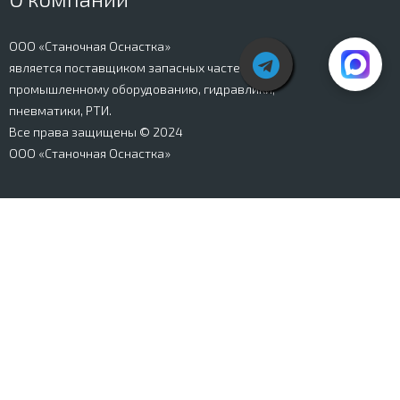
ООО «Станочная Оснастка»
является поставщиком запасных частей к
промышленному оборудованию, гидравлики,
пневматики, РТИ.
Все права защищены © 2024
ООО «Станочная Оснастка»
Вся информация, представленная на сайте stanki-
osnastka.ru, носит информационный характер и не
является публичной офертой, определяемой
положениями Ст. 437 ГК РФ. Информация о технических
характеристиках товаров, указанная на сайте, может
быть изменена производителем в одностороннем
порядке. Изображения товаров, представленных на
сайте, могут отличаться от оригиналов. Информация о
цене, наличии и сроках поставки товара, указанная на
сайте, может отличаться от фактической к моменту
оформления заказа на товар. Все права защищены.
Магазин