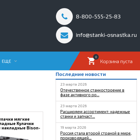
8-800-555-25-83
info@stanki-osnastka.ru
0
Корзина пуста
ЕЩЕ
Последние новости
23 марта 2026
Отечественное станкостроение в
фазе активного ро...
23 марта 2026
Расширяем ассортимент: надежные
станки и запчаст...
улачки мягкие
ладные Кулачки
19 марта 2026
 накладные Bison-
Bial Польша
Россия стала второй страной в мире,
производящей...