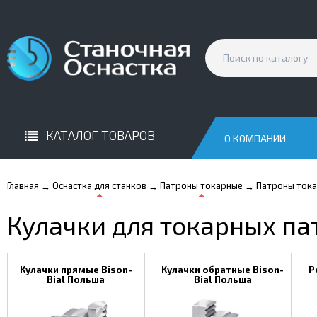
КАТАЛОГ ТОВАРОВ
О КОМПАНИИ
Главная
Оснастка для станков
Патроны токарные
Патроны тока
→
→
→
Кулачки для токарных па
Кулачки прямые Bison-
Кулачки обратные Bison-
Р
Bial Польша
Bial Польша