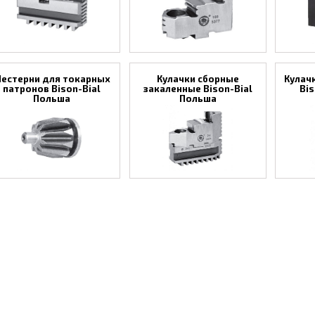
естерни для токарных
Кулачки сборные
Кулач
патронов Bison-Bial
закаленные Bison-Bial
Bis
Польша
Польша