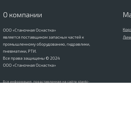
О компании
М
Кор
ООО «Станочная Оснастка»
является поставщиком запасных частей к
Лич
промышленному оборудованию, гидравлики,
пневматики, РТИ.
Все права защищены © 2024
ООО «Станочная Оснастка»
Вся информация, представленная на сайте stanki-
osnastka.ru, носит информационный характер и не
является публичной офертой, определяемой
положениями Ст. 437 ГК РФ. Информация о технических
характеристиках товаров, указанная на сайте, может
быть изменена производителем в одностороннем
порядке. Изображения товаров, представленных на
сайте, могут отличаться от оригиналов. Информация о
цене, наличии и сроках поставки товара, указанная на
сайте, может отличаться от фактической к моменту
оформления заказа на товар. Все права защищены.