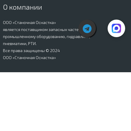
О компании
ООО «Станочная Оснастка»
является поставщиком запасных частей к
промышленному оборудованию, гидравлики,
пневматики, РТИ.
Все права защищены © 2024
ООО «Станочная Оснастка»
Вся информация, представленная на сайте stanki-
osnastka.ru, носит информационный характер и не
является публичной офертой, определяемой
положениями Ст. 437 ГК РФ. Информация о технических
характеристиках товаров, указанная на сайте, может
быть изменена производителем в одностороннем
порядке. Изображения товаров, представленных на
сайте, могут отличаться от оригиналов. Информация о
цене, наличии и сроках поставки товара, указанная на
сайте, может отличаться от фактической к моменту
оформления заказа на товар. Все права защищены.
Магазин