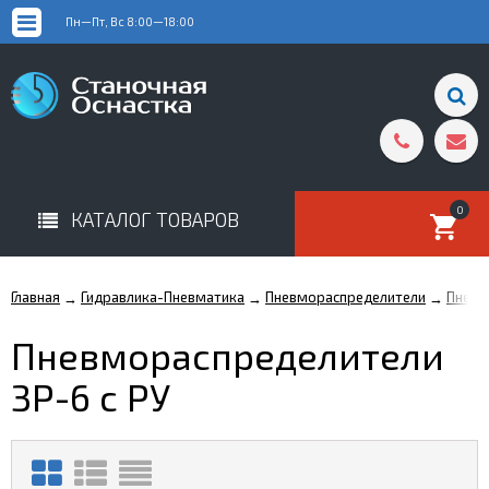
Пн—Пт, Вс 8:00—18:00
0
КАТАЛОГ ТОВАРОВ
Главная
Гидравлика-Пневматика
Пневмораспределители
Пневм
→
→
→
Пневмораспределители
3Р-6 с РУ