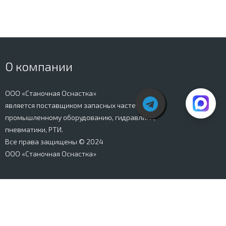
О компании
ООО «Станочная Оснастка»
является поставщиком запасных частей к
промышленному оборудованию, гидравлики,
пневматики, РТИ.
Все права защищены © 2024
ООО «Станочная Оснастка»
Вся информация, представленная на сайте stanki-
osnastka.ru, носит информационный характер и не
является публичной офертой, определяемой
положениями Ст. 437 ГК РФ. Информация о технических
характеристиках товаров, указанная на сайте, может
быть изменена производителем в одностороннем
порядке. Изображения товаров, представленных на