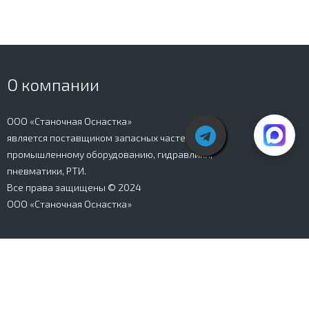
О компании
ООО «Станочная Оснастка»
является поставщиком запасных частей к
промышленному оборудованию, гидравлики,
пневматики, РТИ.
Все права защищены © 2024
ООО «Станочная Оснастка»
Вся информация, представленная на сайте stanki-
osnastka.ru, носит информационный характер и не
является публичной офертой, определяемой
положениями Ст. 437 ГК РФ. Информация о технических
характеристиках товаров, указанная на сайте, может
быть изменена производителем в одностороннем
порядке. Изображения товаров, представленных на