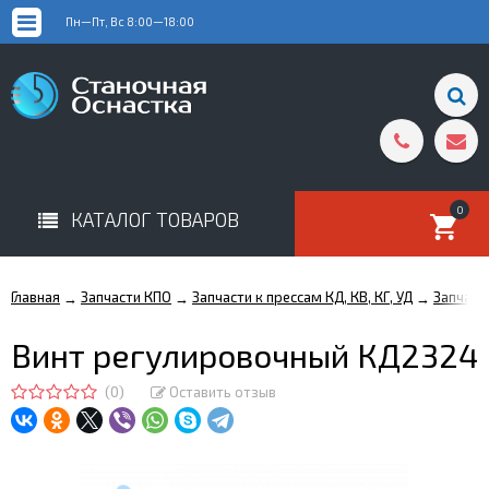
Пн—Пт, Вс 8:00—18:00
0
КАТАЛОГ ТОВАРОВ
Главная
Запчасти КПО
Запчасти к прессам КД, КВ, КГ, УД
Запчаст
→
→
→
Винт регулировочный КД2324
(0)
Оставить отзыв