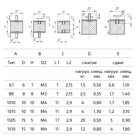
A
B
C
D
E
Тип
D
H
D2
L 1
L2
сжатие
сдвиг
нагруз.
смещ.
нагруз.
смещ.
кг.
мм.
мм.
мм.
67
6
7
M3
7
2,15
1,5
0,50
0,6
1,10
88
8
8
M3
7
2,15
2,5
0,55
1,1
1,40
1010
10
10
М4
11
2,9
4
0,80
1,7
1,85
1015
10
15
М4
11
2,9
4
1,30
1,2
3,10
1505
15
5
М4
17
2,9
20
0,50
5
0,90
1510
15
10
М4
11
2,9
12
0,80
4
1,80