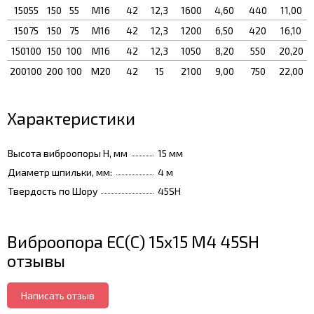
15055
150
55
М16
42
12,3
1600
4,60
440
11,00
15075
150
75
М16
42
12,3
1200
6,50
420
16,10
150100
150
100
М16
42
12,3
1050
8,20
550
20,20
200100
200
100
М20
42
15
2100
9,00
750
22,00
Характеристики
Высота виброопоры H, мм
15 мм
Диаметр шпильки, мм:
4 м
Твердость по Шору
45SH
Виброопора ЕС(С) 15х15 М4 45SH
отзывы
Написать отзыв