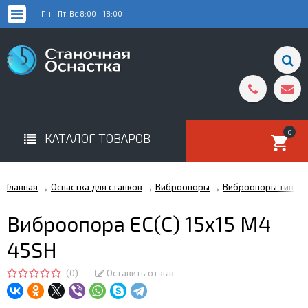
Пн—Пт, Вс 8:00—18:00
0
КАТАЛОГ ТОВАРОВ
Главная
Оснастка для станков
Виброопоры
Виброопоры тип EC
→
→
→
Виброопора ЕС(С) 15х15 М4
45SH
(0)
Оставить отзыв