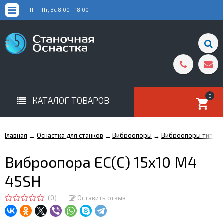
Пн—Пт, Вс 8:00—18:00
0
КАТАЛОГ ТОВАРОВ
Главная
Оснастка для станков
Виброопоры
Виброопоры тип EC
→
→
→
Виброопора ЕС(С) 15х10 М4
45SH
(0)
Оставить отзыв