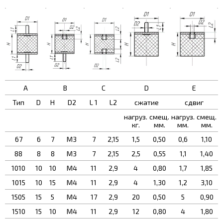
A
B
C
D
E
Тип
D
H
D2
L 1
L2
сжатие
сдвиг
нагруз.
смещ.
нагруз.
смещ.
кг.
мм.
мм.
мм.
67
6
7
M3
7
2,15
1,5
0,50
0,6
1,10
88
8
8
M3
7
2,15
2,5
0,55
1,1
1,40
1010
10
10
М4
11
2,9
4
0,80
1,7
1,85
1015
10
15
М4
11
2,9
4
1,30
1,2
3,10
1505
15
5
М4
17
2,9
20
0,50
5
0,90
1510
15
10
М4
11
2,9
12
0,80
4
1,80