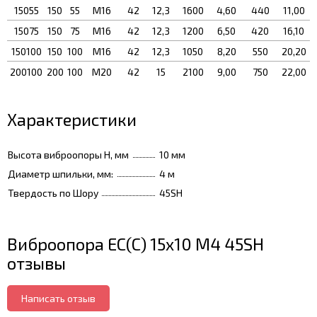
15055
150
55
М16
42
12,3
1600
4,60
440
11,00
15075
150
75
М16
42
12,3
1200
6,50
420
16,10
150100
150
100
М16
42
12,3
1050
8,20
550
20,20
200100
200
100
М20
42
15
2100
9,00
750
22,00
Характеристики
Высота виброопоры H, мм
10 мм
Диаметр шпильки, мм:
4 м
Твердость по Шору
45SH
Виброопора ЕС(С) 15х10 М4 45SH
отзывы
Написать отзыв