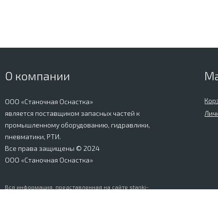
О компании
М
Кор
ООО «Станочная Оснастка»
является поставщиком запасных частей к
Лич
промышленному оборудованию, гидравлики,
пневматики, РТИ.
Все права защищены © 2024
ООО «Станочная Оснастка»
Вся информация, представленная на сайте stanki-
osnastka.ru, носит информационный характер и не
является публичной офертой, определяемой
положениями Ст. 437 ГК РФ. Информация о технических
характеристиках товаров, указанная на сайте, может