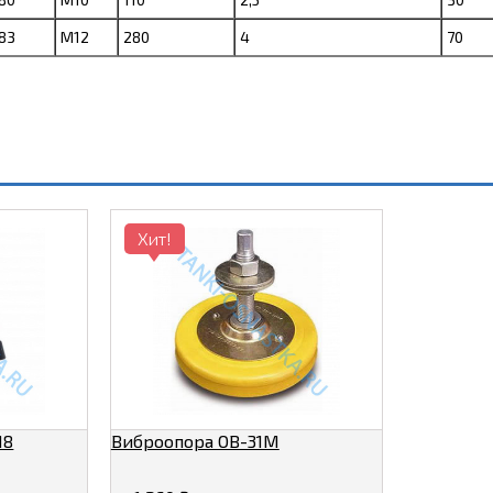
83
М12
280
4
70
Хит!
M8
Виброопора ОВ-31М