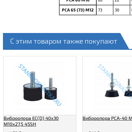
PCA 65 (73) М12
73
30
С этим товаром также покупают
Виброопора ЕС(D) 40х30
Виброопора PCA-40 
М10х27,5 45SH