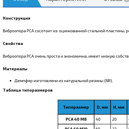
Конструкция
Виброопора PCA сосотоит из: оцинкованной стальной пластины, 
Свойства
Виброопора PCA очень проста и экономична, имеет низкую собств
Материалы
Демпфер изготовлени из натуральной резины (NR).
Таблица типоразмеров
Типоразмер
D, мм
H, мм
PCA 40 М8
40
20
PCA 60 М10
60
22