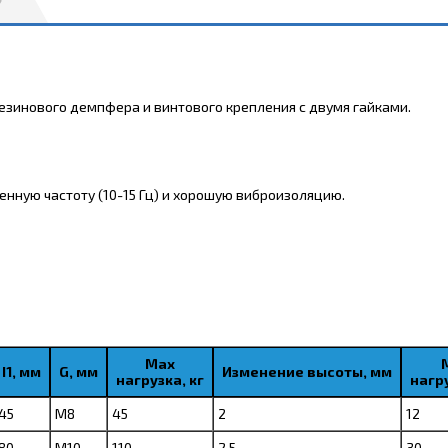
резинового демпфера и винтового крепления с двумя гайками.
енную частоту (10-15 Гц) и хорошую виброизоляцию.
Max
I1, мм
G, мм
Изменение высоты, мм
нагрузка, кг
нагру
45
М8
45
2
12
80
М10
110
2,5
30