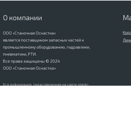
О компании
М
Кор
ООО «Станочная Оснастка»
является поставщиком запасных частей к
Лич
промышленному оборудованию, гидравлики,
пневматики, РТИ.
Все права защищены © 2024
ООО «Станочная Оснастка»
Вся информация, представленная на сайте stanki-
osnastka.ru, носит информационный характер и не
является публичной офертой, определяемой
положениями Ст. 437 ГК РФ. Информация о технических
характеристиках товаров, указанная на сайте, может
быть изменена производителем в одностороннем
порядке. Изображения товаров, представленных на
сайте, могут отличаться от оригиналов. Информация о
цене, наличии и сроках поставки товара, указанная на
сайте, может отличаться от фактической к моменту
оформления заказа на товар. Все права защищены.