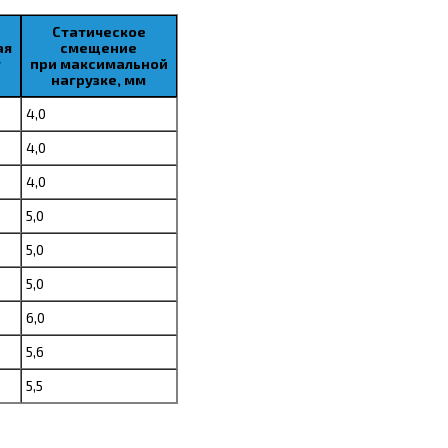
Статическое
ая
смещение
г
при максимальной
нагрузке, мм
4,0
4,0
4,0
5,0
5,0
5,0
6,0
5,6
5,5