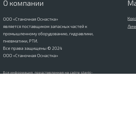
О компании
М
Кор
ООО «Станочная Оснастка»
является поставщиком запасных частей к
Лич
промышленному оборудованию, гидравлики,
пневматики, РТИ.
Все права защищены © 2024
ООО «Станочная Оснастка»
Вся информация, представленная на сайте stanki-
osnastka.ru, носит информационный характер и не
является публичной офертой, определяемой
положениями Ст. 437 ГК РФ. Информация о технических
характеристиках товаров, указанная на сайте, может
быть изменена производителем в одностороннем
порядке. Изображения товаров, представленных на
сайте, могут отличаться от оригиналов. Информация о
цене, наличии и сроках поставки товара, указанная на
сайте, может отличаться от фактической к моменту
оформления заказа на товар. Все права защищены.