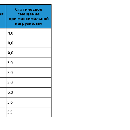
Статическое
ая
смещение
г
при максимальной
нагрузке, мм
4,0
4,0
4,0
5,0
5,0
5,0
6,0
5,6
5,5