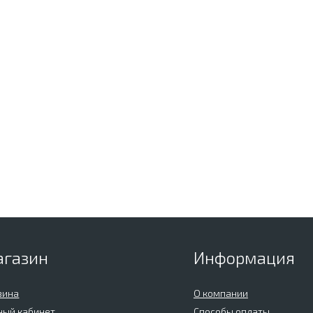
агазин
Информация
зина
О компании
ный кабинет
Способы оплаты