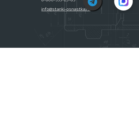
info@stanki-osnastka.ru