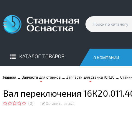
КАТАЛОГ ТОВАРОВ
О КОМПАНИИ
Главная
Запчасти для станков
Запчасти для станка 16К20
Стани
→
→
→
Вал переключения 16К20.011.
(0)
Оставить отзыв