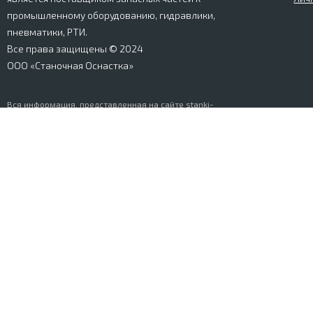
промышленному оборудованию, гидравлики,
пневматики, РТИ.
Все права защищены © 2024
ООО «Станочная Оснастка»
Вся информация, представленная на сайте stanki-
osnastka.ru, носит информационный характер и не
является публичной офертой, определяемой
положениями Ст. 437 ГК РФ. Информация о технических
характеристиках товаров, указанная на сайте, может
быть изменена производителем в одностороннем
порядке. Изображения товаров, представленных на
сайте, могут отличаться от оригиналов. Информация о
цене, наличии и сроках поставки товара, указанная на
сайте, может отличаться от фактической к моменту
оформления заказа на товар. Все права защищены.
© Разработка и продвижение сайта
Greenmar