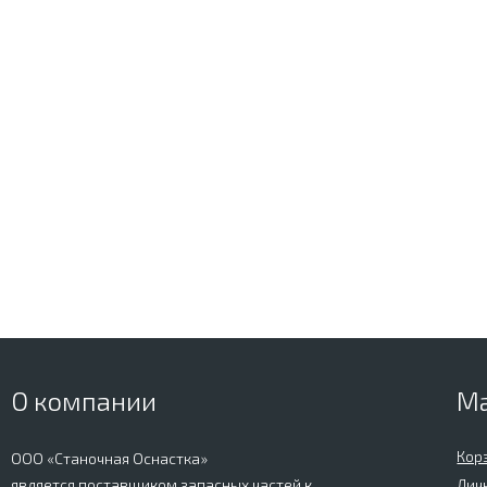
О компании
М
Кор
ООО «Станочная Оснастка»
является поставщиком запасных частей к
Лич