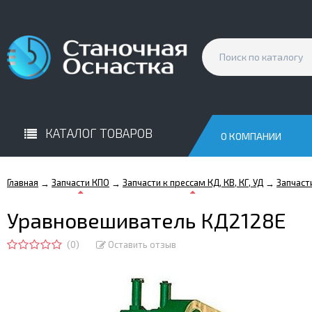
КАТАЛОГ ТОВАРОВ
О КОМПАНИИ
Главная
Запчасти КПО
Запчасти к прессам КД, КВ, КГ, УД
Запчаст
→
→
→
Уравновешиватель КД2128Е
(0)
Оставить отзыв