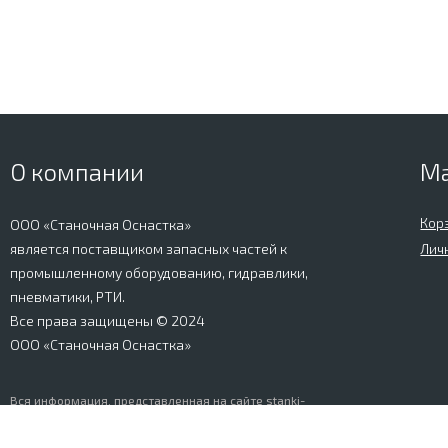
О компании
М
Кор
ООО «Станочная Оснастка»
является поставщиком запасных частей к
Лич
промышленному оборудованию, гидравлики,
пневматики, РТИ.
Все права защищены © 2024
ООО «Станочная Оснастка»
Вся информация, представленная на сайте stanki-
osnastka.ru, носит информационный характер и не
является публичной офертой, определяемой
положениями Ст. 437 ГК РФ. Информация о технических