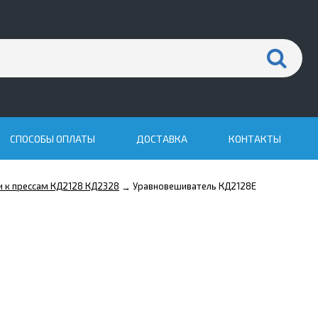
СПОСОБЫ ОПЛАТЫ
ДОСТАВКА
КОНТАКТЫ
и к прессам КД2128 КД2328
Уравновешиватель КД2128Е
→