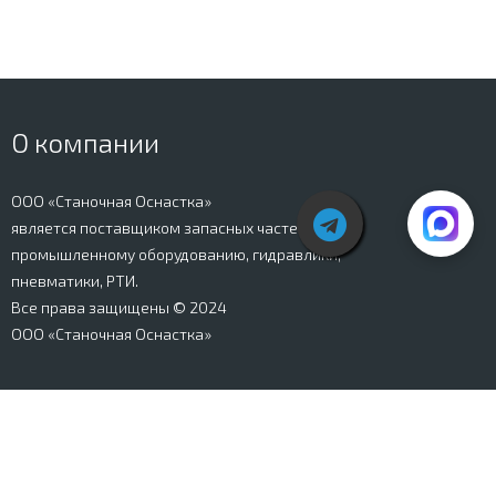
О компании
ООО «Станочная Оснастка»
является поставщиком запасных частей к
промышленному оборудованию, гидравлики,
пневматики, РТИ.
Все права защищены © 2024
ООО «Станочная Оснастка»
Вся информация, представленная на сайте stanki-
osnastka.ru, носит информационный характер и не
является публичной офертой, определяемой
положениями Ст. 437 ГК РФ. Информация о технических
характеристиках товаров, указанная на сайте, может
быть изменена производителем в одностороннем
порядке. Изображения товаров, представленных на