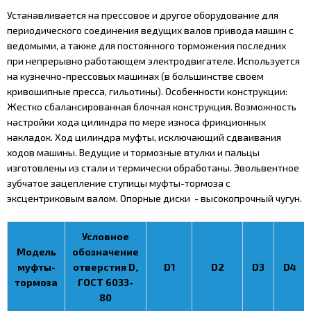
Устанавливается на прессовое и другое оборудование для
периодического соединения ведущих валов привода машин с
ведомыми, а также для постоянного торможения последних
при непрерывно работающем электродвигателе. Используется
на кузнечно-прессовых машинах (в большинстве своем
кривошипные пресса, гильотины). Особенности конструкции:
Жестко сбалансированная блочная конструкция. Возможность
настройки хода цилиндра по мере износа фрикционных
накладок. Ход цилиндра муфты, исключающий сдваивания
ходов машины. Ведущие и тормозные втулки и пальцы
изготовлены из стали и термически обработаны. Эвольвентное
зубчатое зацепление ступицы муфты-тормоза с
эксцентриковым валом. Опорные диски - высокопрочный чугун.
Условное
Модель
обозначение
муфты-
отверстия D,
D1
D2
D3
D4
тормоза
ГОСТ 6033-
80