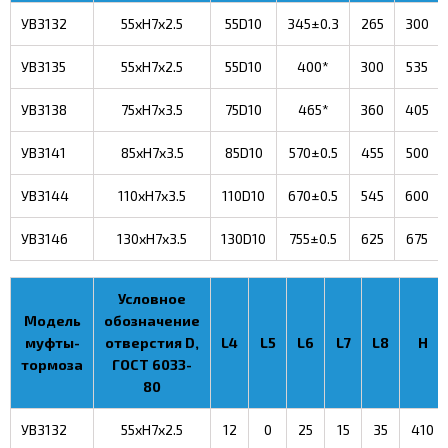
УВ3132
55xH7x2.5
55D10
345±0.3
265
300
УВ3135
55xH7x2.5
55D10
400*
300
535
УВ3138
75xH7x3.5
75D10
465*
360
405
УВ3141
85xH7x3.5
85D10
570±0.5
455
500
УВ3144
110xH7x3.5
110D10
670±0.5
545
600
УВ3146
130xH7x3.5
130D10
755±0.5
625
675
Условное
Модель
обозначение
муфты-
отверстия D,
L4
L5
L6
L7
L8
H
тормоза
ГОСТ 6033-
80
УВ3132
55xH7x2.5
12
0
25
15
35
410