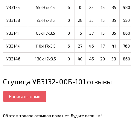
УВ3135
55xH7x2.5
6
0
25
15
35
480
УВ3138
75xH7x3.5
0
28
35
15
35
550
УВ3141
85xH7x3.5
0
15
37
15
35
660
УВ3144
110xH7x3.5
6
27
46
17
41
760
УВ3146
130xH7x3.5
0
40
45
20
53
860
Ступица УВ3132-00Б-101 отзывы
Написать отзыв
Об этом товаре отзывов пока нет. Будьте первым!