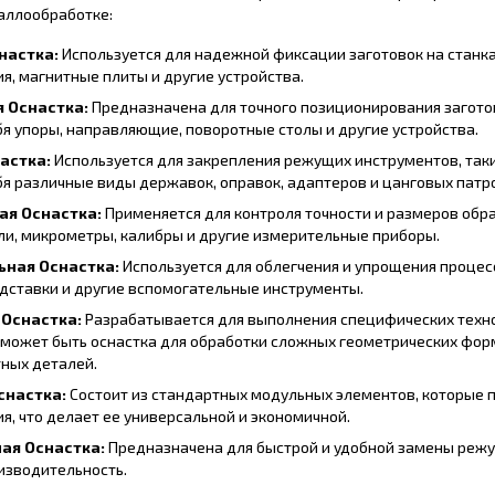
аллообработке:
настка:
Используется для надежной фиксации заготовок на станках
я, магнитные плиты и другие устройства.
 Оснастка:
Предназначена для точного позиционирования заготов
бя упоры, направляющие, поворотные столы и другие устройства.
астка:
Используется для закрепления режущих инструментов, таких
бя различные виды державок, оправок, адаптеров и цанговых патр
ая Оснастка:
Применяется для контроля точности и размеров обр
и, микрометры, калибры и другие измерительные приборы.
ьная Оснастка:
Используется для облегчения и упрощения процесс
одставки и другие вспомогательные инструменты.
 Оснастка:
Разрабатывается для выполнения специфических техно
 может быть оснастка для обработки сложных геометрических форм
ных деталей.
снастка:
Состоит из стандартных модульных элементов, которые 
я, что делает ее универсальной и экономичной.
ая Оснастка:
Предназначена для быстрой и удобной замены режущ
изводительность.