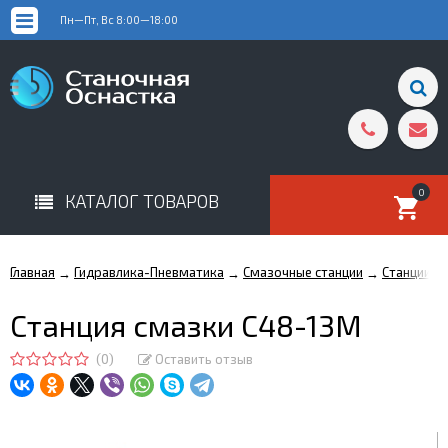
Пн—Пт, Вс 8:00—18:00
0
КАТАЛОГ ТОВАРОВ
Главная
Гидравлика-Пневматика
Смазочные станции
Станции с
→
→
→
Станция смазки С48-13М
(0)
Оставить отзыв