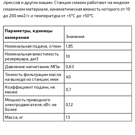
,прессов и других машин. Станции смазки работают на жидком
смазочном материале, кинематическая вязкость которого от 10
до 200 мм2/с и температура от +5°С до +50°С.
Параметры, единицы
Значения
измерения
Номинальная подача, л/мин
1,85
Номинальная вместимость
10
резервуара, дм3
Давление нагнетания, МПа:
0,63
Тонкость фильтрации масла
40
на выходе из станции, мкм
Коэффициент подачи, не
0,7
менее
Мощность приводного
электродвигателя, кВт, не
0,12
более
Масса, кг
13