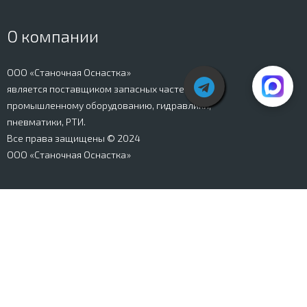
О компании
ООО «Станочная Оснастка»
является поставщиком запасных частей к
промышленному оборудованию, гидравлики,
пневматики, РТИ.
Все права защищены © 2024
ООО «Станочная Оснастка»
Вся информация, представленная на сайте stanki-
osnastka.ru, носит информационный характер и не
является публичной офертой, определяемой
положениями Ст. 437 ГК РФ. Информация о технических
характеристиках товаров, указанная на сайте, может
быть изменена производителем в одностороннем
порядке. Изображения товаров, представленных на
сайте, могут отличаться от оригиналов. Информация о
цене, наличии и сроках поставки товара, указанная на
сайте, может отличаться от фактической к моменту
оформления заказа на товар. Все права защищены.