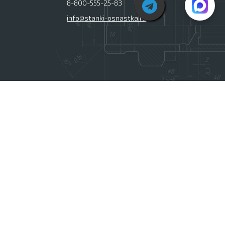
8-800-555-25-83
info@stanki-osnastka.ru