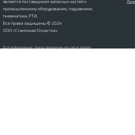
является поставщиком запасных частей к
Лич
промышленному оборудованию, гидравлики,
пневматики, РТИ.
Все права защищены © 2024
ООО «Станочная Оснастка»
Вся информация, представленная на сайте stanki-
osnastka.ru, носит информационный характер и не
является публичной офертой, определяемой
положениями Ст. 437 ГК РФ. Информация о технических
характеристиках товаров, указанная на сайте, может
быть изменена производителем в одностороннем
порядке. Изображения товаров, представленных на
сайте, могут отличаться от оригиналов. Информация о
цене, наличии и сроках поставки товара, указанная на
сайте, может отличаться от фактической к моменту
оформления заказа на товар. Все права защищены.
© Разработка и продвижение сайта
Greenmar