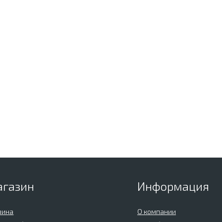
агазин
Информация
зина
О компании