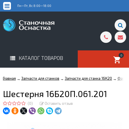
Пн—Пт, Вс 8:00—18:00
0
КАТАЛОГ ТОВАРОВ
Главная
Запчасти для станков
Запчасти для станка 16К20
Фарту
→
→
→
Шестерня 16Б20П.061.201
(0)
Оставить отзыв