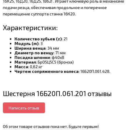
16К25, 16Д20, 16Д25, 1В62Г. Играет ключевую роль в механизме
подачи резца, обеспечивая продольное и поперечное
перемещение суппорта станка 16К20.
Характеристики:
Количество зубьев (z)
: 21
Модуль (m)
: 3
Ширина венца
: 34 мм
Диаметр по венцу
: 71 мм
Посадка шпонки
: ф40х8
Материал
: БрО5Ц5С5 (бронза)
Масса
: 0,62 кг
Чертеж сопряженного колеса
: 16Б20П.061.428.
Шестерня 16Б20П.061.201 отзывы
Написать отзыв
Об этом товаре отзывов пока нет. Будьте первым!