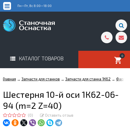
Пн—Пт, Вс 8:00—18:00
0
КАТАЛОГ ТОВАРОВ
Главная
Запчасти для станков
Запчасти для станка 1К62
Фартук
→
→
→
Шестерня 10-й оси 1К62-06-
94 (m=2 Z=40)
(0)
Оставить отзыв