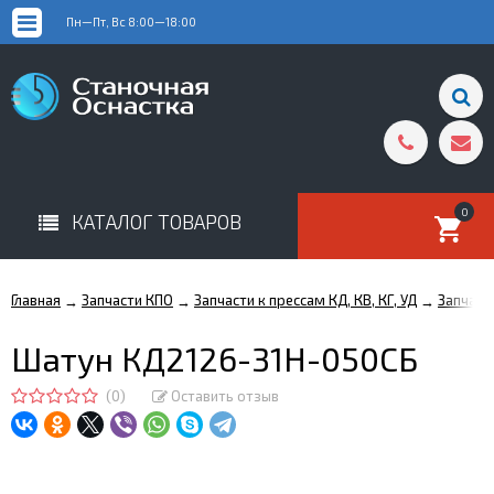
Пн—Пт, Вс 8:00—18:00
0
КАТАЛОГ ТОВАРОВ
Главная
Запчасти КПО
Запчасти к прессам КД, КВ, КГ, УД
Запчаст
→
→
→
Шатун КД2126-31Н-050СБ
(0)
Оставить отзыв