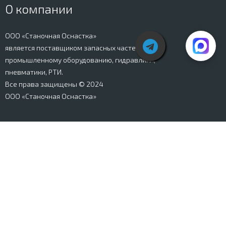
О компании
ООО «Станочная Оснастка»
является поставщиком запасных частей к
промышленному оборудованию, гидравлики,
пневматики, РТИ.
Все права защищены © 2024
ООО «Станочная Оснастка»
Вся информация, представленная на сайте stanki-
osnastka.ru, носит информационный характер и не
является публичной офертой, определяемой
положениями Ст. 437 ГК РФ. Информация о технических
характеристиках товаров, указанная на сайте, может
быть изменена производителем в одностороннем
порядке. Изображения товаров, представленных на
сайте, могут отличаться от оригиналов. Информация о
цене, наличии и сроках поставки товара, указанная на
сайте, может отличаться от фактической к моменту
оформления заказа на товар. Все права защищены.
Магазин