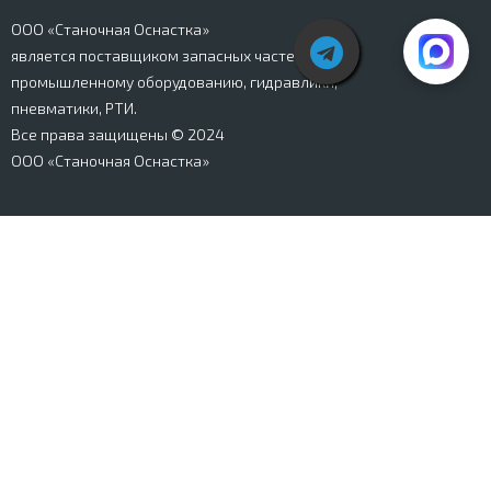
ООО «Станочная Оснастка»
является поставщиком запасных частей к
промышленному оборудованию, гидравлики,
пневматики, РТИ.
Все права защищены © 2024
ООО «Станочная Оснастка»
Вся информация, представленная на сайте stanki-
osnastka.ru, носит информационный характер и не
является публичной офертой, определяемой
положениями Ст. 437 ГК РФ. Информация о технических
характеристиках товаров, указанная на сайте, может
быть изменена производителем в одностороннем
порядке. Изображения товаров, представленных на
сайте, могут отличаться от оригиналов. Информация о
цене, наличии и сроках поставки товара, указанная на
сайте, может отличаться от фактической к моменту
оформления заказа на товар. Все права защищены.
Магазин
Корзина