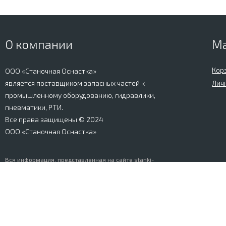
О компании
М
Кор
ООО «Станочная Оснастка»
является поставщиком запасных частей к
Лич
промышленному оборудованию, гидравлики,
пневматики, РТИ.
Все права защищены © 2024
ООО «Станочная Оснастка»
Вся информация, представленная на сайте stanki-
osnastka.ru, носит информационный характер и не
является публичной офертой, определяемой
положениями Ст. 437 ГК РФ. Информация о технических
характеристиках товаров, указанная на сайте, может
быть изменена производителем в одностороннем
порядке. Изображения товаров, представленных на
сайте, могут отличаться от оригиналов. Информация о
цене, наличии и сроках поставки товара, указанная на
сайте, может отличаться от фактической к моменту