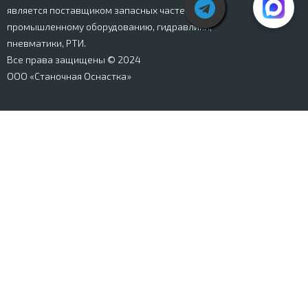
является поставщиком запасных частей к
промышленному оборудованию, гидравлики,
пневматики, РТИ.
Все права защищены © 2024
ООО «Станочная Оснастка»
Вся информация, представленная на сайте stanki-
osnastka.ru, носит информационный характер и не
является публичной офертой, определяемой
положениями Ст. 437 ГК РФ. Информация о технических
характеристиках товаров, указанная на сайте, может
быть изменена производителем в одностороннем
порядке. Изображения товаров, представленных на
сайте, могут отличаться от оригиналов. Информация о
цене, наличии и сроках поставки товара, указанная на
сайте, может отличаться от фактической к моменту
оформления заказа на товар. Все права защищены.
Магазин
Корзина
Личный кабинет