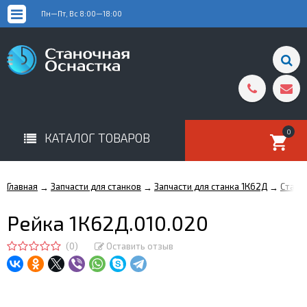
Пн—Пт, Вс 8:00—18:00
0
КАТАЛОГ ТОВАРОВ
Главная
Запчасти для станков
Запчасти для станка 1К62Д
Стани
→
→
→
Рейка 1К62Д.010.020
(0)
Оставить отзыв