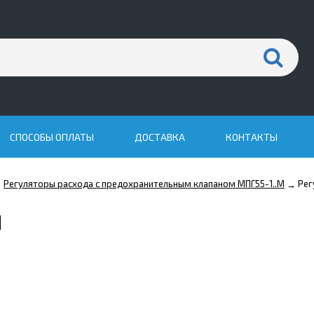
СПОСОБЫ ОПЛАТЫ
ДОСТАВКА
КОНТАКТЫ
Регуляторы расхода с предохранительным клапаном МПГ55-1..М
Рег
→
→
М