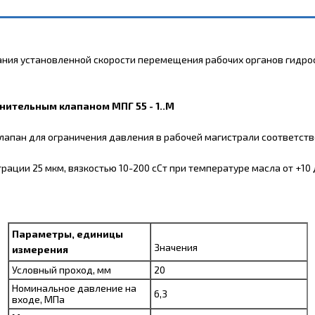
ия установленной скорости перемещения рабочих органов гидроси
ительным клапаном МПГ 55 - 1..М
ан для ограничения давления в рабочей магистрали соответственн
ации 25 мкм, вязкостью 10-200 сСт при температуре масла от +10
Параметры, единицы
Значения
измерения
Условный проход, мм
20
Номинальное давление на
6,3
входе, МПа