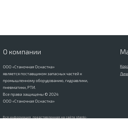
О компании
М
Кор
ООО «Станочная Оснастка»
является поставщиком запасных частей к
Лич
промышленному оборудованию, гидравлики,
пневматики, РТИ.
Все права защищены © 2024
ООО «Станочная Оснастка»
Вся информация, представленная на сайте stanki-
osnastka.ru, носит информационный характер и не
является публичной офертой, определяемой