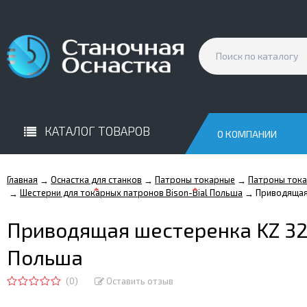
КАТАЛОГ ТОВАРОВ
О КОМПАНИИ
Главная
Оснастка для станков
Патроны токарные
Патроны тока
→
→
→
Шестерни для токарных патронов Bison-Bial Польша
Приводящая
→
→
Приводящая шестеренка KZ 32
Польша
(0)
Оставить отзыв