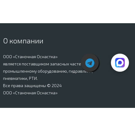
О компании
ООО «Станочная Оснастка»
является поставщиком запасных частей к
промышленному оборудованию, гидравлики,
пневматики, РТИ.
Все права защищены © 2024
ООО «Станочная Оснастка»
Вся информация, представленная на сайте stanki-
osnastka.ru, носит информационный характер и не
является публичной офертой, определяемой
положениями Ст. 437 ГК РФ. Информация о технических
характеристиках товаров, указанная на сайте, может
быть изменена производителем в одностороннем
порядке. Изображения товаров, представленных на