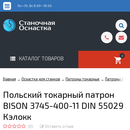
Пн—Пт, Вс 8:00—18:00
0
КАТАЛОГ ТОВАРОВ
Главная
Оснастка для станков
Патроны токарные
Патроны тока
→
→
→
Польский токарный патрон
BISON 3745-400-11 DIN 55029
Кэлокк
(0)
Оставить отзыв