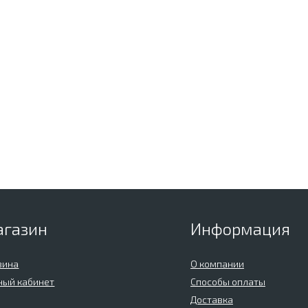
агазин
Информация
зина
О компании
ный кабинет
Способы оплаты
Доставка