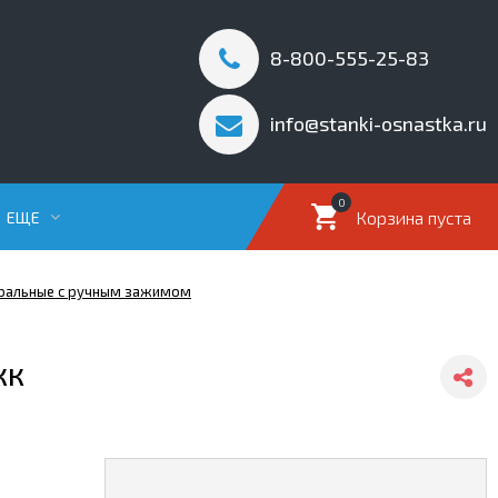
8-800-555-25-83
info@stanki-osnastka.ru
0
Корзина пуста
ЕЩЕ
иральные с ручным зажимом
кк