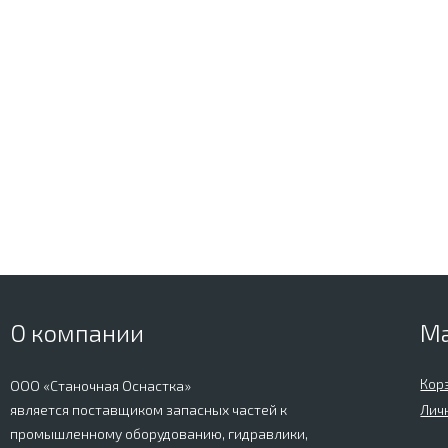
О компании
М
Кор
ООО «Станочная Оснастка»
является поставщиком запасных частей к
Лич
промышленному оборудованию, гидравлики,