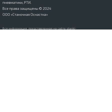
пневматики, РТИ.
Все права защищены © 2024
ООО «Станочная Оснастка»
Вся информация, представленная на сайте stanki-
osnastka.ru, носит информационный характер и не
является публичной офертой, определяемой
положениями Ст. 437 ГК РФ. Информация о технических
характеристиках товаров, указанная на сайте, может
быть изменена производителем в одностороннем
порядке. Изображения товаров, представленных на
сайте, могут отличаться от оригиналов. Информация о
цене, наличии и сроках поставки товара, указанная на
сайте, может отличаться от фактической к моменту
оформления заказа на товар. Все права защищены.
© Разработка и продвижение сайта
Greenmar