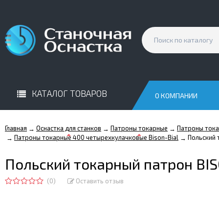
КАТАЛОГ ТОВАРОВ
О КОМПАНИИ
Главная
Оснастка для станков
Патроны токарные
Патроны тока
→
→
→
Патроны токарные 400 четырехкулачковые Bison-Bial
Польский 
→
→
Польский токарный патрон BI
(0)
Оставить отзыв