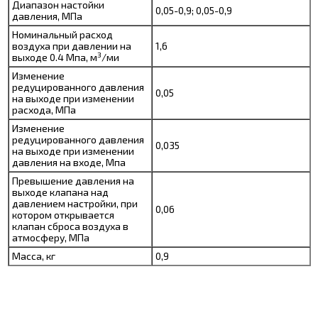
Диапазон настойки
0,05-0,9; 0,05-0,9
давления, МПа
Номинальный расход
воздуха при давлении на
1,6
3
выходе 0.4 Мпа, м
/ми
Изменение
редуцированного давления
0,05
на выходе при изменении
расхода, МПа
Изменение
редуцированного давления
0,035
на выходе при изменении
давления на входе, Мпа
Превышение давления на
выходе клапана над
давлением настройки, при
0,06
котором открывается
клапан сброса воздуха в
атмосферу, МПа
Масса, кг
0,9