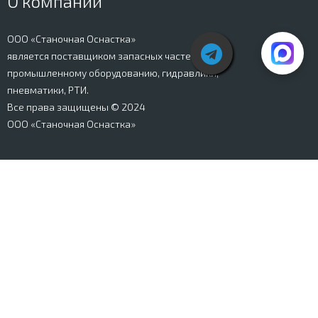
О компании
ООО «Станочная Оснастка»
является поставщиком запасных частей к
промышленному оборудованию, гидравлики,
пневматики, РТИ.
Все права защищены © 2024
ООО «Станочная Оснастка»
Вся информация, представленная на сайте stanki-
osnastka.ru, носит информационный характер и не
является публичной офертой, определяемой
положениями Ст. 437 ГК РФ. Информация о технических
характеристиках товаров, указанная на сайте, может
быть изменена производителем в одностороннем
порядке. Изображения товаров, представленных на
сайте, могут отличаться от оригиналов. Информация о
цене, наличии и сроках поставки товара, указанная на
сайте, может отличаться от фактической к моменту
оформления заказа на товар. Все права защищены.
Магазин