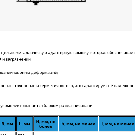
ет цельнометаллическую адаптерную крышку, которая обеспечивает
 и загрязнений;
 возникновению деформаций;
стью, точностью и герметичностью, что гарантирует её надёжност
а укомплектовывается блоком размагничивания.
H, мм, не
B, мм
L, мм
h, мм, не менее
l, мм, не менее
более