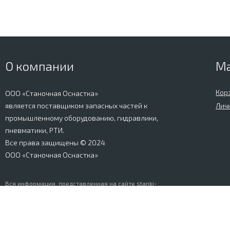
О компании
М
Кор
ООО «Станочная Оснастка»
является поставщиком запасных частей к
Лич
промышленному оборудованию, гидравлики,
пневматики, РТИ.
Все права защищены © 2024
ООО «Станочная Оснастка»
Вся информация, представленная на сайте stanki-
osnastka.ru, носит информационный характер и не
является публичной офертой, определяемой
положениями Ст. 437 ГК РФ. Информация о технических
характеристиках товаров, указанная на сайте, может
быть изменена производителем в одностороннем
порядке. Изображения товаров, представленных на