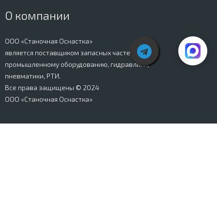
О компании
ООО «Станочная Оснастка»
является поставщиком запасных частей к
промышленному оборудованию, гидравлики,
пневматики, РТИ.
Все права защищены © 2024
ООО «Станочная Оснастка»
Вся информация, представленная на сайте stanki-
osnastka.ru, носит информационный характер и не
является публичной офертой, определяемой
положениями Ст. 437 ГК РФ. Информация о технических
характеристиках товаров, указанная на сайте, может
быть изменена производителем в одностороннем
порядке. Изображения товаров, представленных на
сайте, могут отличаться от оригиналов. Информация о
цене, наличии и сроках поставки товара, указанная на
сайте, может отличаться от фактической к моменту
оформления заказа на товар. Все права защищены.