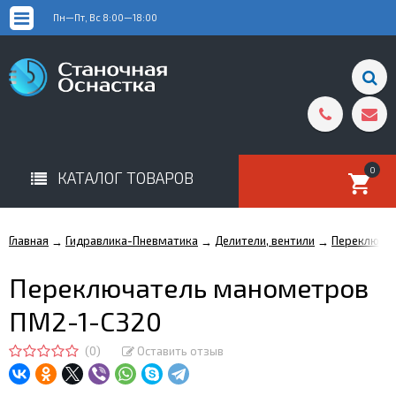
Пн—Пт, Вс 8:00—18:00
0
КАТАЛОГ ТОВАРОВ
Главная
Гидравлика-Пневматика
Делители, вентили
Переключа
→
→
→
Переключатель манометров
ПМ2-1-С320
(0)
Оставить отзыв