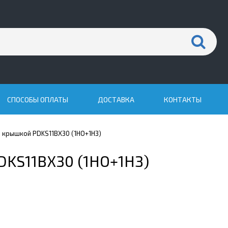
СПОСОБЫ ОПЛАТЫ
ДОСТАВКА
КОНТАКТЫ
й крышкой PDKS11BX30 (1НО+1НЗ)
DKS11BX30 (1НО+1НЗ)