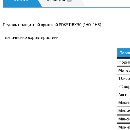
Педаль с защитной крышкой PDKS11BX30 (1НО+1НЗ)
Технические характеристики:
Пара
Форма
Мате
1 Ско
2 Ско
Аксес
Макси
Миним
Макси
Миним