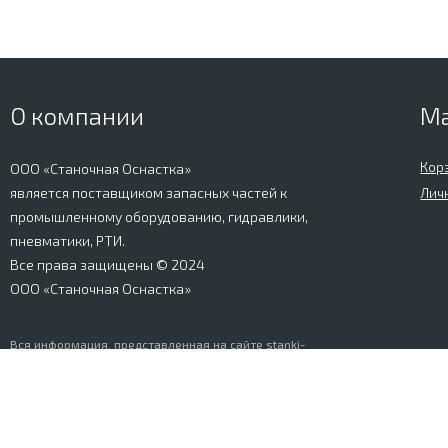
О компании
М
Кор
ООО «Станочная Оснастка»
является поставщиком запасных частей к
Лич
промышленному оборудованию, гидравлики,
пневматики, РТИ.
Все права защищены © 2024
ООО «Станочная Оснастка»
Вся информация, представленная на сайте stanki-
osnastka.ru, носит информационный характер и не
является публичной офертой, определяемой
положениями Ст. 437 ГК РФ. Информация о технических
характеристиках товаров, указанная на сайте, может
быть изменена производителем в одностороннем
порядке. Изображения товаров, представленных на
сайте, могут отличаться от оригиналов. Информация о