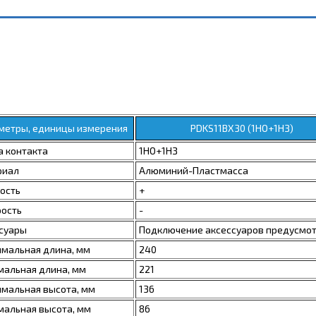
метры, единицы измерения
PDKS11BX30 (1НО+1НЗ)
 контакта
1НО+1НЗ
риал
Алюминий-Пластмасса
рость
+
рость
-
суары
Подключение аксессуаров предусмо
мальная длина, мм
240
альная длина, мм
221
мальная высота, мм
136
альная высота, мм
86