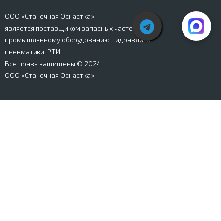
ООО «Станочная Оснастка»
является поставщиком запасных частей к
промышленному оборудованию, гидравлики,
пневматики, РТИ.
Все права защищены © 2024
ООО «Станочная Оснастка»
Вся информация, представленная на сайте stanki-
osnastka.ru, носит информационный характер и не
является публичной офертой, определяемой
положениями Ст. 437 ГК РФ. Информация о технических
характеристиках товаров, указанная на сайте, может
быть изменена производителем в одностороннем
порядке. Изображения товаров, представленных на
сайте, могут отличаться от оригиналов. Информация о
цене, наличии и сроках поставки товара, указанная на
сайте, может отличаться от фактической к моменту
оформления заказа на товар. Все права защищены.
Магазин