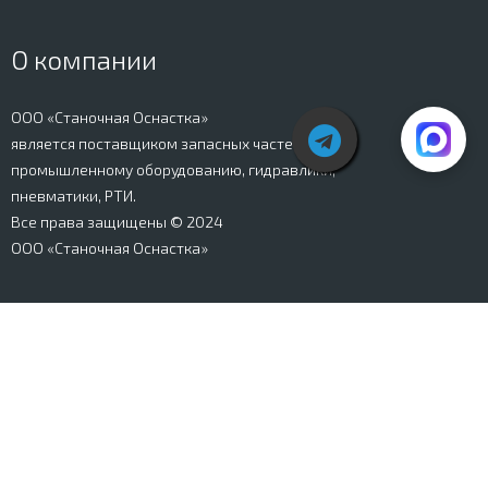
О компании
ООО «Станочная Оснастка»
является поставщиком запасных частей к
промышленному оборудованию, гидравлики,
пневматики, РТИ.
Все права защищены © 2024
ООО «Станочная Оснастка»
Вся информация, представленная на сайте stanki-
osnastka.ru, носит информационный характер и не
является публичной офертой, определяемой
положениями Ст. 437 ГК РФ. Информация о технических
характеристиках товаров, указанная на сайте, может
быть изменена производителем в одностороннем
порядке. Изображения товаров, представленных на
сайте, могут отличаться от оригиналов. Информация о
цене, наличии и сроках поставки товара, указанная на
сайте, может отличаться от фактической к моменту
оформления заказа на товар. Все права защищены.