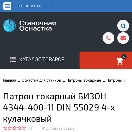
Пн—Пт, Вс 8:00—18:00
0
КАТАЛОГ ТОВАРОВ
Главная
Оснастка для станков
Патроны токарные
Патроны тока
→
→
→
Патрон токарный БИЗОН
4344-400-11 DIN 55029 4-х
кулачковый
(0)
Оставить отзыв