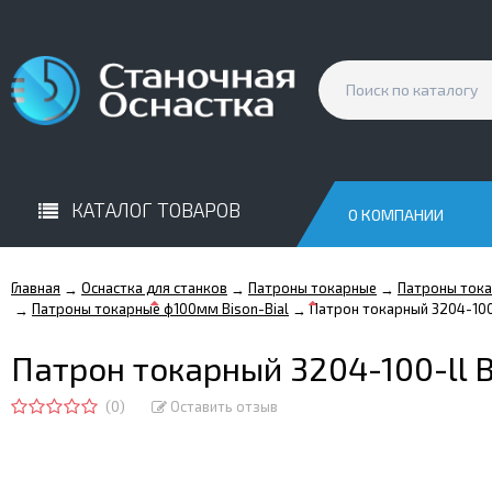
КАТАЛОГ ТОВАРОВ
О КОМПАНИИ
Главная
Оснастка для станков
Патроны токарные
Патроны тока
→
→
→
Патроны токарные ф100мм Bison-Bial
Патрон токарный 3204-100-
→
→
Патрон токарный 3204-100-ll B
(0)
Оставить отзыв