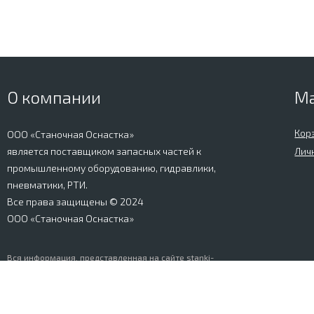
О компании
М
Кор
ООО «Станочная Оснастка»
является поставщиком запасных частей к
Лич
промышленному оборудованию, гидравлики,
пневматики, РТИ.
Все права защищены © 2024
ООО «Станочная Оснастка»
Вся информация, представленная на сайте stanki-
osnastka.ru, носит информационный характер и не
является публичной офертой, определяемой
положениями Ст. 437 ГК РФ. Информация о технических
характеристиках товаров, указанная на сайте, может
быть изменена производителем в одностороннем