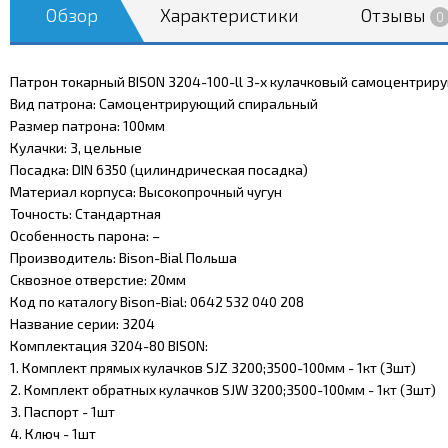
Обзор
Характеристики
Отзывы
0
Патрон токарный BISON 3204-100-ll 3-х кулачковый самоцентри
Вид патрона: Самоцентрирующий спиральный
Размер патрона: 100мм
Кулачки: 3, цельные
Посадка: DIN 6350 (цилиндрическая посадка)
Материал корпуса: Высокопрочный чугун
Точность: Стандартная
Особенность парона: –
Производитель: Bison-Bial Польша
Сквозное отверстие: 20мм
Код по каталогу Bison-Bial: 0642 532 040 208
Название серии: 3204
Комплектация 3204-80 BISON:
1. Комплект прямых кулачков SJZ 3200;3500-100мм - 1кт (3шт)
2. Комплект обратных кулачков SJW 3200;3500-100мм - 1кт (3шт)
3. Паспорт - 1шт
4. Ключ - 1шт