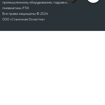
промышленному оборудованию, гидравлики,
пневматики, РТИ.
Все права защищены © 2024
ООО «Станочная Оснастка»
Вся информация, представленная на сайте stanki-
osnastka.ru, носит информационный характер и не
является публичной офертой, определяемой
положениями Ст. 437 ГК РФ. Информация о технических
характеристиках товаров, указанная на сайте, может
быть изменена производителем в одностороннем
порядке. Изображения товаров, представленных на
сайте, могут отличаться от оригиналов. Информация о
цене, наличии и сроках поставки товара, указанная на
сайте, может отличаться от фактической к моменту
оформления заказа на товар. Все права защищены.
Магазин
Корзина
Личный кабинет