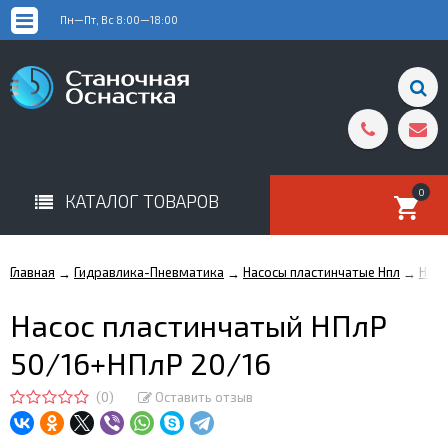
Пн—Пт, Вс 8:00—18:00
0
КАТАЛОГ ТОВАРОВ
Главная
Гидравлика-Пневматика
Насосы пластинчатые Нпл
Насо
→
→
→
Насос пластинчатый НПлР
50/16+НПлР 20/16
(0)
Оставить отзыв