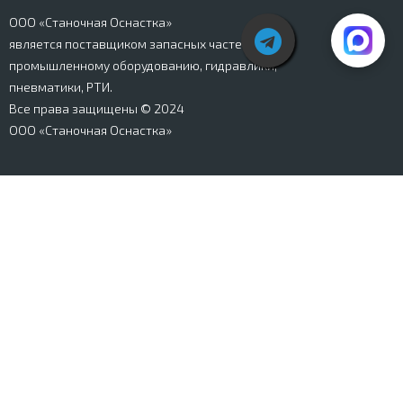
ООО «Станочная Оснастка»
является поставщиком запасных частей к
промышленному оборудованию, гидравлики,
пневматики, РТИ.
Все права защищены © 2024
ООО «Станочная Оснастка»
Вся информация, представленная на сайте stanki-
osnastka.ru, носит информационный характер и не
является публичной офертой, определяемой
положениями Ст. 437 ГК РФ. Информация о технических
характеристиках товаров, указанная на сайте, может
быть изменена производителем в одностороннем
порядке. Изображения товаров, представленных на
сайте, могут отличаться от оригиналов. Информация о
цене, наличии и сроках поставки товара, указанная на
сайте, может отличаться от фактической к моменту
оформления заказа на товар. Все права защищены.
Магазин
Корзина