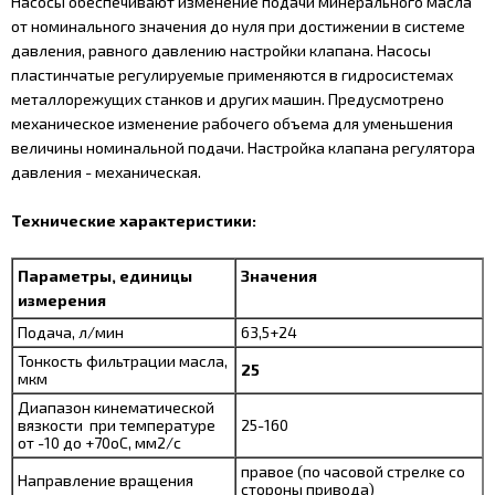
Насосы обеспечивают изменение подачи минерального масла
от номинального значения до нуля при достижении в системе
давления, равного давлению настройки клапана. Насосы
пластинчатые регулируемые применяются в гидросистемах
металлорежущих станков и других машин. Предусмотрено
механическое изменение рабочего объема для уменьшения
величины номинальной подачи. Настройка клапана регулятора
давления - механическая.
Технические характеристики:
Параметры, единицы
Значения
измерения
Подача, л/мин
63,5+24
Тонкость фильтрации масла,
25
мкм
Диапазон кинематической
вязкости при температуре
25-160
от -10 до +70оС, мм2/с
правое (по часовой стрелке со
Направление вращения
стороны привода)